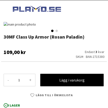
HOPPA
MI
TILL
SEARCH
INNEHÅLLET
Hoppa
till
slutet
30MF Class Up Armor (Rosan Paladin)
Hoppa
av
till
bildgalleriet
början
av
109,00 kr
Endast
3
kvar
bildgalleriet
SKU
BAN-2715380
-
+
Lägg i varukorg
LÄGG TILL I ÖNSKELISTA
30MF Class Up Armor (Rosan Paladin)
I LAGER