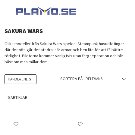
HOPPA
MI
TILL
SEARCH
INNEHÅLLET
SAKURA WARS
Olika modeller från Sakura Wars-spelen. Steampunk-huvudfotingar
där det ofta går det att dra isär armar och ben lite för att få bättre
rörlighet. Piloterna kommer vanligtvis utan färgseparation och blir
bäst om man målar dem.
SORTERA PÅ
HANDLA ENLIGT
6
ARTIKLAR
Lägg
Lägg
till
till