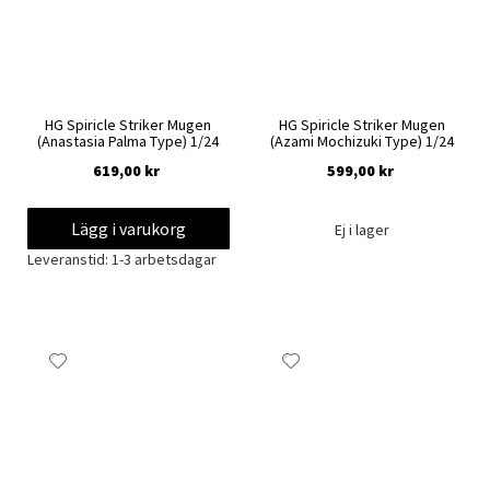
HG Spiricle Striker Mugen
HG Spiricle Striker Mugen
(Anastasia Palma Type) 1/24
(Azami Mochizuki Type) 1/24
619,00 kr
599,00 kr
Lägg i varukorg
Ej i lager
Leveranstid: 1-3 arbetsdagar
Lägg
Lägg
till
till
i
i
önskelista
önskelista