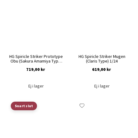
i
i
önskelista
önskelista
HG Spiricle Striker Prototype
HG Spiricle Striker Mugen
Obu (Sakura Amamiya Type)
(Claris Type) 1/24
1/24
719,00 kr
619,00 kr
Ej i lager
Ej i lager
Lägg
Lägg
Snart slut
till
till
i
i
önskelista
önskelista