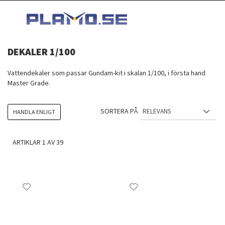
HOPPA
MI
TILL
SEARCH
INNEHÅLLET
DEKALER 1/100
Vattendekaler som passar Gundam-kit i skalan 1/100, i första hand
Master Grade.
SORTERA PÅ
HANDLA ENLIGT
ARTIKLAR
1
AV
39
Lägg
Lägg
till
till
i
i
önskelista
önskelista