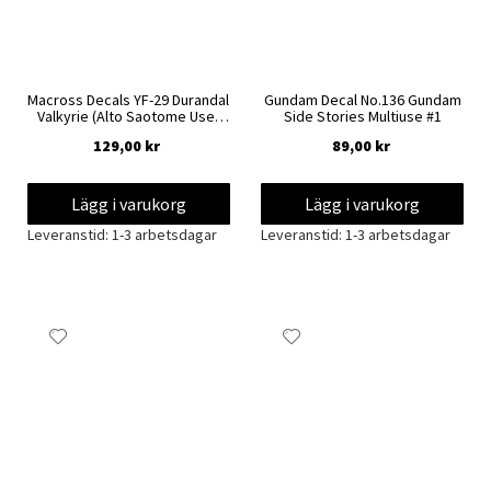
Macross Decals YF-29 Durandal
Gundam Decal No.136 Gundam
Valkyrie (Alto Saotome Use)
Side Stories Multiuse #1
1/100
129,00 kr
89,00 kr
Lägg i varukorg
Lägg i varukorg
Leveranstid: 1-3 arbetsdagar
Leveranstid: 1-3 arbetsdagar
Lägg
Lägg
till
till
i
i
önskelista
önskelista