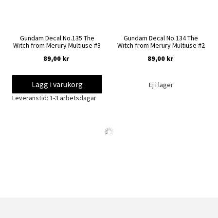
Gundam Decal No.135 The
Gundam Decal No.134 The
Witch from Merury Multiuse #3
Witch from Merury Multiuse #2
89,00 kr
89,00 kr
Lägg i varukorg
Ej i lager
Leveranstid: 1-3 arbetsdagar