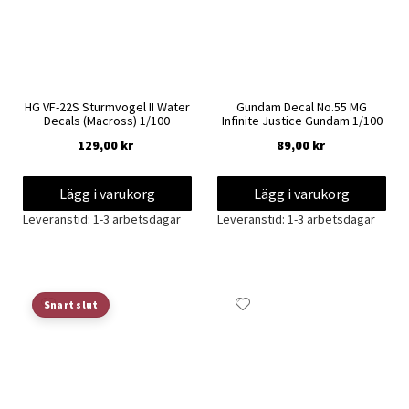
HG VF-22S Sturmvogel II Water
Gundam Decal No.55 MG
Decals (Macross) 1/100
Infinite Justice Gundam 1/100
129,00 kr
89,00 kr
Lägg i varukorg
Lägg i varukorg
Leveranstid: 1-3 arbetsdagar
Leveranstid: 1-3 arbetsdagar
Lägg
Lägg
Snart slut
till
till
i
i
önskelista
önskelista