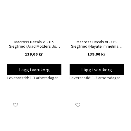
Macross Decals VF-31S
Macross Decals VF-31S
Siegfried (Arad Mölders Use)
Siegfried (Hayate Immelmann
1/100
Use) 1/100
139,00 kr
139,00 kr
Lägg i varukorg
Lägg i varukorg
Leveranstid: 1-3 arbetsdagar
Leveranstid: 1-3 arbetsdagar
Lägg
Lägg
till
till
i
i
önskelista
önskelista