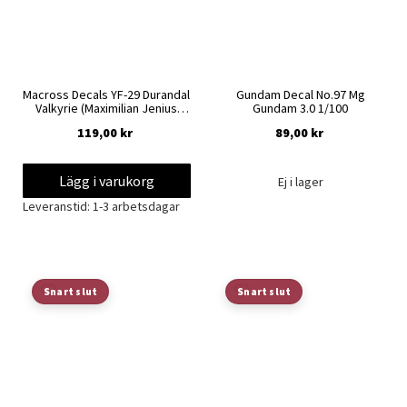
Macross Decals YF-29 Durandal
Gundam Decal No.97 Mg
Valkyrie (Maximilian Jenius
Gundam 3.0 1/100
use) 1/100
119,00 kr
89,00 kr
Lägg i varukorg
Ej i lager
Leveranstid: 1-3 arbetsdagar
Lägg
Lägg
Snart slut
Snart slut
till
till
i
i
önskelista
önskelista