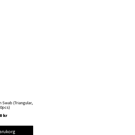
n Swab (Triangular,
50pcs)
0 kr
varukorg