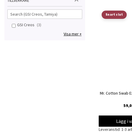
TILLVERKARE
Lägg
Snart slut
till
GSI Creos
3
i
Visa mer
önskelista
Mr. Cotton Swab Ex
59,0
Lägg i 
Leveranstid: 1-3 a