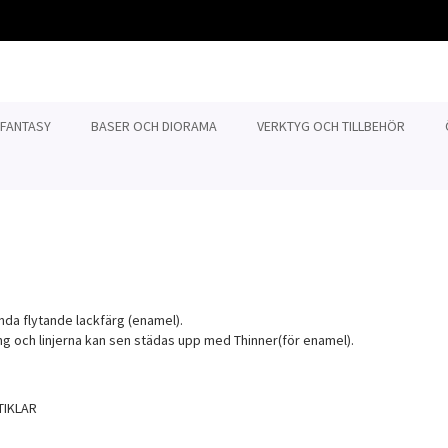
 FANTASY
BASER OCH DIORAMA
VERKTYG OCH TILLBEHÖR
nda flytande lackfärg (enamel).
ing och linjerna kan sen städas upp med Thinner(för enamel).
tvy
TIKLAR