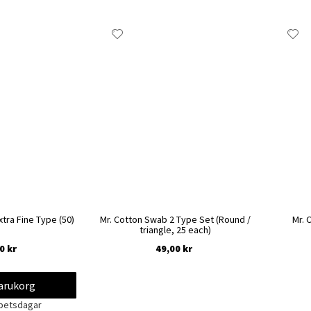
Lägg
Lä
till
til
i
i
önskelista
ön
tra Fine Type (50)
Mr. Cotton Swab 2 Type Set (Round /
Mr. 
triangle, 25 each)
0 kr
49,00 kr
varukorg
Ej i lager
rbetsdagar