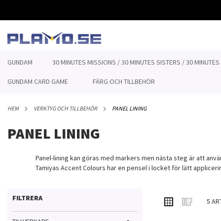
HOPPA
TILL
INNEHÅLLET
GUNDAM
30 MINUTES MISSIONS / 30 MINUTES SISTERS / 30 MINUTES
GUNDAM CARD GAME
FÄRG OCH TILLBEHÖR
HEM
VERKTYG OCH TILLBEHÖR
PANEL LINING
PANEL LINING
Panel-lining kan göras med markers men nästa steg är att anvä
Tamiyas Accent Colours har en pensel i locket för lätt applicer
Rutnät
Lis
FILTRERA
VISA
5
AR
SOM