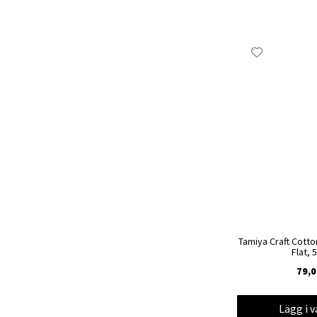
Lägg
till
i
önskelista
Tamiya Craft Cotto
Flat, 
79,0
Lägg i 