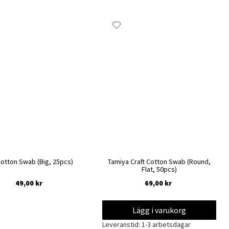
gg
Lägg
l
till
i
skelista
önskelista
Cotton Swab (Big, 25pcs)
Tamiya Craft Cotton Swab (Round,
Flat, 50pcs)
49,00 kr
69,00 kr
Lägg i varukorg
Ej i lager
Leveranstid: 1-3 arbetsdagar