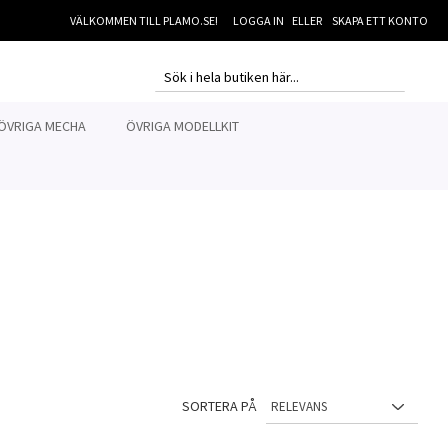
VÄLKOMMEN TILL PLAMO.SE!
LOGGA IN
SKAPA ETT KONTO
MI
SEARCH
SEARCH
ÖVRIGA MECHA
ÖVRIGA MODELLKIT
SORTERA PÅ