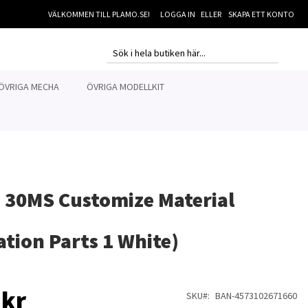
VÄLKOMMEN TILL PLAMO.SE!
LOGGA IN
SKAPA ETT KONTO
MI
SEARCH
SEARCH
ÖVRIGA MECHA
ÖVRIGA MODELLKIT
 30MS Customize Material
ation Parts 1 White)
 kr
SKU
BAN-4573102671660