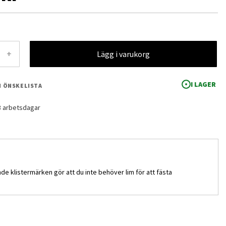
+
Lägg i varukorg
I LAGER
 I ÖNSKELISTA
-3 arbetsdagar
e klistermärken gör att du inte behöver lim för att fästa
30MM / 30MS Customize Material (Decoration Parts 1 White)