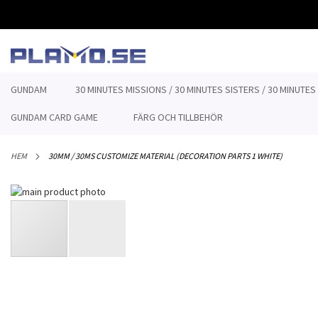
HOPPA
TILL
INNEHÅLLET
GUNDAM
30 MINUTES MISSIONS / 30 MINUTES SISTERS / 30 MINUTES
GUNDAM CARD GAME
FÄRG OCH TILLBEHÖR
HEM
30MM / 30MS CUSTOMIZE MATERIAL (DECORATION PARTS 1 WHITE)
Hoppa
till
slutet
av
bildgalleriet
Hoppa
till
början
av