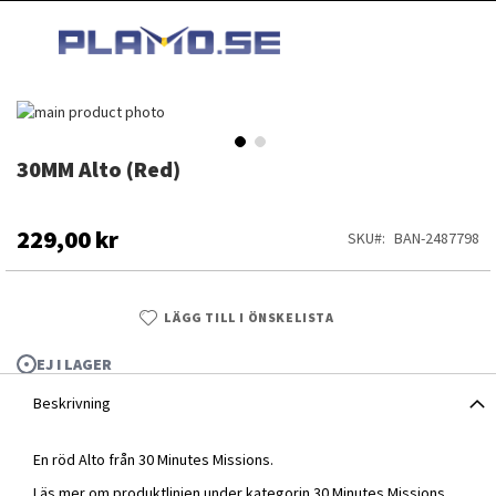
HOPPA
MI
TILL
SEARCH
INNEHÅLLET
Hoppa
till
slutet
30MM Alto (Red)
Hoppa
av
till
bildgalleriet
början
av
229,00 kr
SKU
BAN-2487798
bildgalleriet
LÄGG TILL I ÖNSKELISTA
EJ I LAGER
Beskrivning
En röd Alto från 30 Minutes Missions.
30MM Alto (Red)
Läs mer om produktlinjen under kategorin
30 Minutes Missions
.