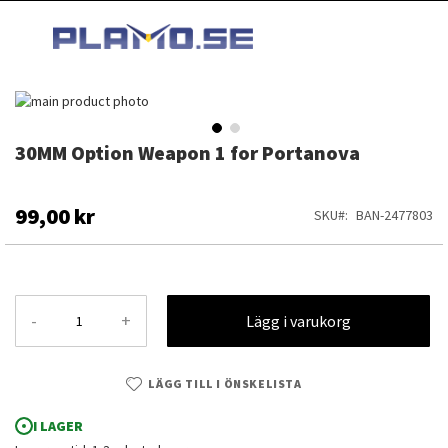
HOPPA
MI
TILL
SEARCH
INNEHÅLLET
Hoppa
till
slutet
30MM Option Weapon 1 for Portanova
Hoppa
av
till
bildgalleriet
början
av
99,00 kr
SKU
BAN-2477803
bildgalleriet
-
+
Lägg i varukorg
LÄGG TILL I ÖNSKELISTA
I LAGER
30MM Option Weapon 1 for Portanova