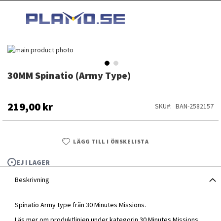
HOPPA
MI
TILL
SEARCH
INNEHÅLLET
Hoppa
till
slutet
30MM Spinatio (Army Type)
Hoppa
av
till
bildgalleriet
början
av
219,00 kr
SKU
BAN-2582157
bildgalleriet
LÄGG TILL I ÖNSKELISTA
EJ I LAGER
Beskrivning
Spinatio Army type från 30 Minutes Missions.
30MM Spinatio (Army Type)
Läs mer om produktlinjen under kategorin
30 Minutes Missions
.