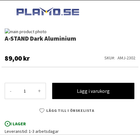
HOPPA
MI
TILL
SEARCH
INNEHÅLLET
Hoppa
A-STAND Dark Aluminium
till
Hoppa
slutet
till
av
början
bildgalleriet
av
89,00 kr
SKU
AMJ-2302
bildgalleriet
-
+
Lägg i varukorg
LÄGG TILL I ÖNSKELISTA
I LAGER
Leveranstid: 1-3 arbetsdagar
A-STAND Dark Aluminium