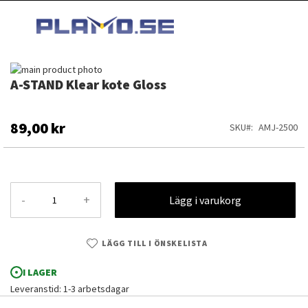
HOPPA
MI
TILL
SEARCH
INNEHÅLLET
Hoppa
A-STAND Klear kote Gloss
till
Hoppa
slutet
till
av
början
bildgalleriet
av
89,00 kr
SKU
AMJ-2500
bildgalleriet
-
+
Lägg i varukorg
LÄGG TILL I ÖNSKELISTA
I LAGER
Leveranstid: 1-3 arbetsdagar
A-STAND Klear kote Gloss