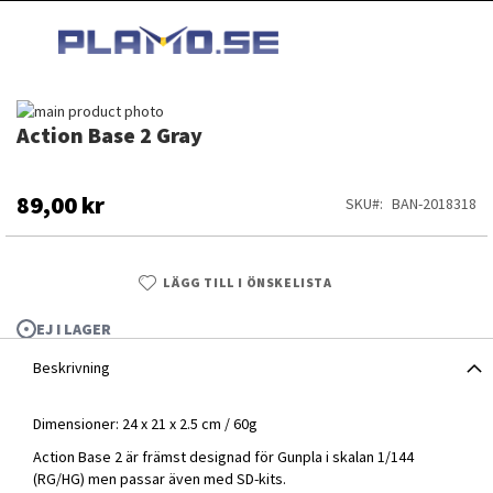
HOPPA
MI
TILL
SEARCH
INNEHÅLLET
Hoppa
Action Base 2 Gray
till
Hoppa
slutet
till
av
början
bildgalleriet
av
89,00 kr
SKU
BAN-2018318
bildgalleriet
LÄGG TILL I ÖNSKELISTA
EJ I LAGER
Beskrivning
Dimensioner: 24 x 21 x 2.5 cm / 60g
Action Base 2 är främst designad för Gunpla i skalan 1/144
Action Base 2 Gray
(RG/HG) men passar även med SD-kits.