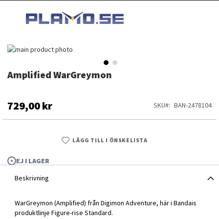
HOPPA
MI
TILL
SEARCH
INNEHÅLLET
Hoppa
till
slutet
Amplified WarGreymon
Hoppa
av
till
bildgalleriet
början
av
729,00 kr
SKU
BAN-2478104
bildgalleriet
LÄGG TILL I ÖNSKELISTA
EJ I LAGER
Beskrivning
WarGreymon (Amplified) från Digimon Adventure, här i Bandais
Amplified WarGreymon
produktlinje Figure-rise Standard.