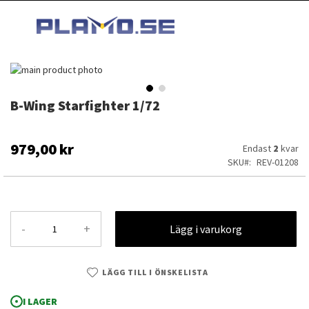
HOPPA
MI
TILL
SEARCH
INNEHÅLLET
Hoppa
till
slutet
B-Wing Starfighter 1/72
Hoppa
av
till
bildgalleriet
början
av
979,00 kr
Endast
2
kvar
bildgalleriet
SKU
REV-01208
-
+
Lägg i varukorg
LÄGG TILL I ÖNSKELISTA
B-Wing Starfighter 1/72
I LAGER