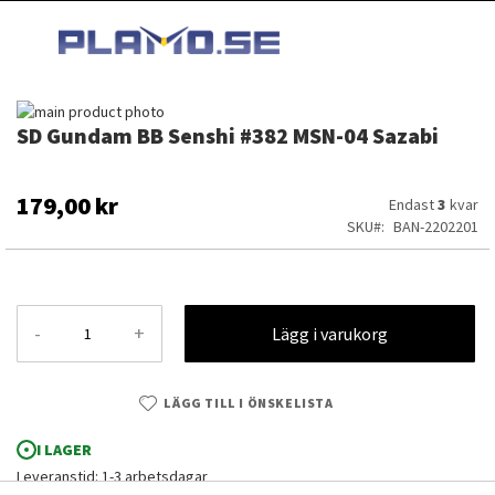
HOPPA
MI
TILL
SEARCH
INNEHÅLLET
Hoppa
SD Gundam BB Senshi #382 MSN-04 Sazabi
till
Hoppa
slutet
till
av
början
bildgalleriet
av
179,00 kr
Endast
3
kvar
bildgalleriet
SKU
BAN-2202201
-
+
Lägg i varukorg
LÄGG TILL I ÖNSKELISTA
I LAGER
SD Gundam BB Senshi #382 MSN-04 Sazabi
Leveranstid: 1-3 arbetsdagar