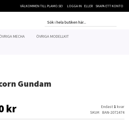
VÄLKOMMEN TILL PLAMO.SE!
LOGGA IN
SKAPA ETT KONTO
MI
SEARCH
SEARCH
ÖVRIGA MECHA
ÖVRIGA MODELLKIT
icorn Gundam
0 kr
Endast
1
kvar
SKU
BAN-2072474