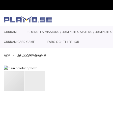
HOPPA
TILL
INNEHÅLLET
GUNDAM
30 MINUTES MISSIONS / 30 MINUTES SISTERS / 30 MINUTES
GUNDAM CARD GAME
FÄRG OCH TILLBEHÖR
HEM
BB UNICORN GUNDAM
Hoppa
till
slutet
av
bildgalleriet
Hoppa
till
början
av