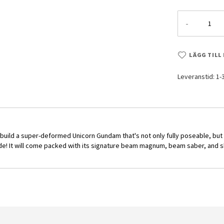
-
LÄGG TILL
Leveranstid: 1
o build a super-deformed Unicorn Gundam that's not only fully poseable, bu
e! It will come packed with its signature beam magnum, beam saber, and sh