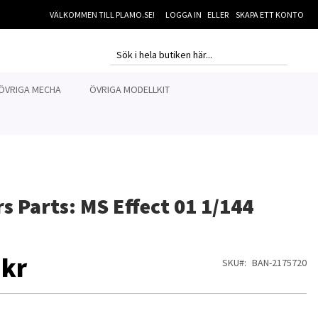
VÄLKOMMEN TILL PLAMO.SE!
LOGGA IN
SKAPA ETT KONTO
MI
SEARCH
SEARCH
ÖVRIGA MECHA
ÖVRIGA MODELLKIT
rs Parts: MS Effect 01 1/144
 kr
SKU
BAN-2175720