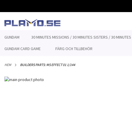
HOPPA
TILL
INNEHÅLLET
GUNDAM
30 MINUTES MISSIONS / 30 MINUTES SISTERS / 30 MINUTES
GUNDAM CARD GAME
FÄRG OCH TILLBEHÖR
HEM
BUILDERS PARTS: MS EFFECT 01 1/144
Hoppa
till
Hoppa
slutet
till
av
början
bildgalleriet
av
bildgalleriet