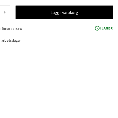
+
Lägg i varukorg
I LAGER
 I ÖNSKELISTA
-3 arbetsdagar