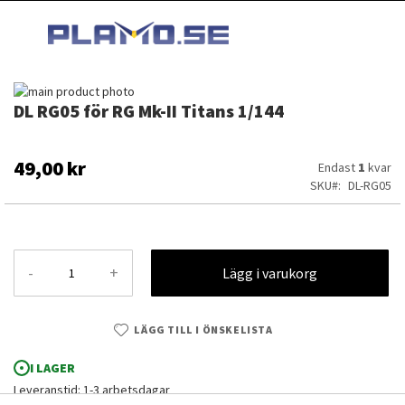
HOPPA
MI
TILL
SEARCH
INNEHÅLLET
Hoppa
DL RG05 för RG Mk-II Titans 1/144
till
Hoppa
slutet
till
av
början
bildgalleriet
av
49,00 kr
Endast
1
kvar
bildgalleriet
SKU
DL-RG05
-
+
Lägg i varukorg
LÄGG TILL I ÖNSKELISTA
I LAGER
DL RG05 för RG Mk-II Titans 1/144
Leveranstid: 1-3 arbetsdagar