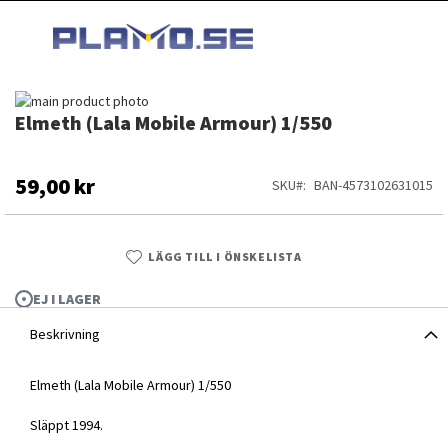
HOPPA
MI
TILL
SEARCH
INNEHÅLLET
Hoppa
Elmeth (Lala Mobile Armour) 1/550
till
Hoppa
slutet
till
av
början
bildgalleriet
av
59,00 kr
SKU
BAN-4573102631015
bildgalleriet
LÄGG TILL I ÖNSKELISTA
EJ I LAGER
Beskrivning
Elmeth (Lala Mobile Armour) 1/550
Släppt 1994.
Elmeth (Lala Mobile Armour) 1/550