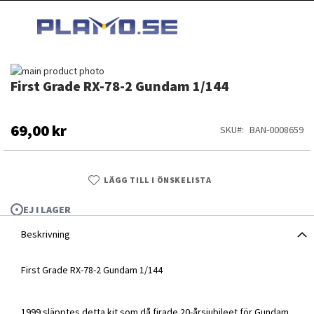
HOPPA
MI
TILL
SEARCH
INNEHÅLLET
Hoppa
First Grade RX-78-2 Gundam 1/144
till
Hoppa
slutet
till
av
början
bildgalleriet
av
69,00 kr
SKU
BAN-0008659
bildgalleriet
LÄGG TILL I ÖNSKELISTA
EJ I LAGER
Beskrivning
First Grade RX-78-2 Gundam 1/144
First Grade RX-78-2 Gundam 1/144
1999 släpptes detta kit som då firade 20-årsjubileet för Gundam.