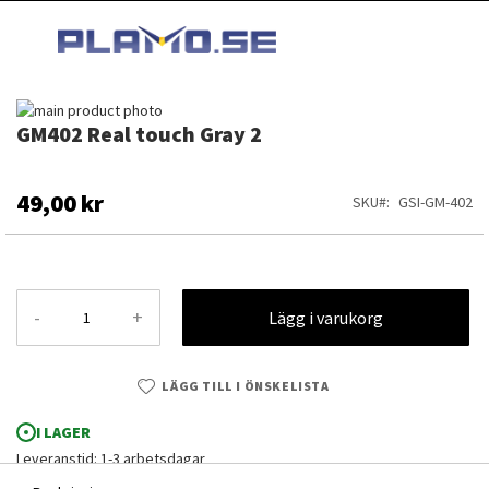
HOPPA
MI
TILL
SEARCH
INNEHÅLLET
Hoppa
GM402 Real touch Gray 2
till
Hoppa
slutet
till
av
början
bildgalleriet
av
49,00 kr
SKU
GSI-GM-402
bildgalleriet
-
+
Lägg i varukorg
LÄGG TILL I ÖNSKELISTA
I LAGER
Leveranstid: 1-3 arbetsdagar
GM402 Real touch Gray 2