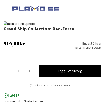
HOPPA
MI
TILL
SEARCH
INNEHÅLLET
Hoppa
Grand Ship Collection: Red-Force
till
Hoppa
slutet
till
av
början
bildgalleriet
av
319,00 kr
Endast
2
kvar
bildgalleriet
SKU
BAN-2156341
-
+
Lägg i varukorg
LÄGG TILL I ÖNSKELISTA
I LAGER
Grand Ship Collection: Red-Force
Leveranstid: 1-3 arbetsdagar