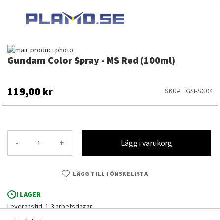
HOPPA
MI
TILL
SEARCH
INNEHÅLLET
Hoppa
Gundam Color Spray - MS Red (100ml)
till
Hoppa
slutet
till
av
början
bildgalleriet
av
119,00 kr
SKU
GSI-SG04
bildgalleriet
-
+
Lägg i varukorg
LÄGG TILL I ÖNSKELISTA
I LAGER
Leveranstid: 1-3 arbetsdagar
Gundam Color Spray - MS Red (100ml)