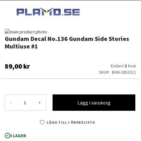
HOPPA
MI
TILL
SEARCH
INNEHÅLLET
Hoppa
Gundam Decal No.136 Gundam Side Stories
till
Hoppa
slutet
till
Multiuse #1
av
början
bildgalleriet
av
bildgalleriet
89,00 kr
Endast
1
kvar
SKU
BAN-2653311
-
+
Lägg i varukorg
LÄGG TILL I ÖNSKELISTA
Gundam Decal No.136 Gundam Side Stories Multiuse #1
I LAGER