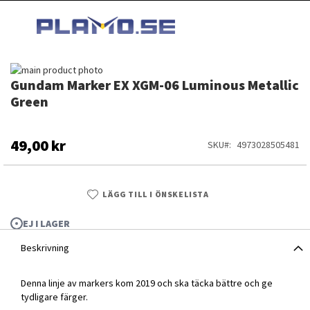
HOPPA
MI
TILL
SEARCH
INNEHÅLLET
Hoppa
Gundam Marker EX XGM-06 Luminous Metallic
till
Hoppa
slutet
till
Green
av
början
bildgalleriet
av
bildgalleriet
49,00 kr
SKU
4973028505481
LÄGG TILL I ÖNSKELISTA
EJ I LAGER
Beskrivning
Denna linje av markers kom 2019 och ska täcka bättre och ge
tydligare färger.
Gundam Marker EX XGM-06 Luminous Metallic Green