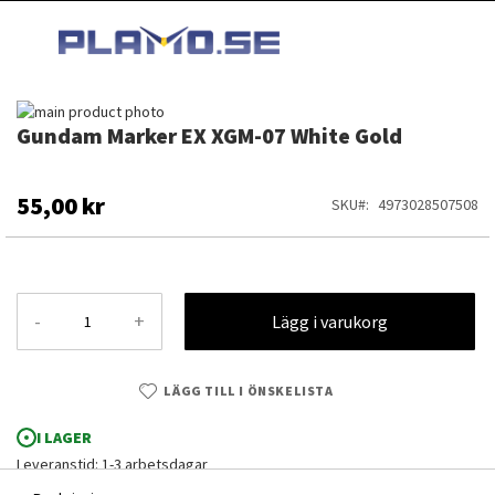
HOPPA
MI
TILL
SEARCH
INNEHÅLLET
Hoppa
Gundam Marker EX XGM-07 White Gold
till
Hoppa
slutet
till
av
början
bildgalleriet
av
55,00 kr
SKU
4973028507508
bildgalleriet
-
+
Lägg i varukorg
LÄGG TILL I ÖNSKELISTA
I LAGER
Leveranstid: 1-3 arbetsdagar
Gundam Marker EX XGM-07 White Gold