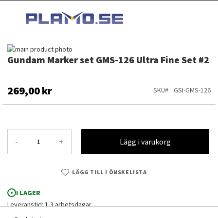
HOPPA
MI
TILL
SEARCH
INNEHÅLLET
Hoppa
Gundam Marker set GMS-126 Ultra Fine Set #2
till
Hoppa
slutet
till
av
början
bildgalleriet
av
269,00 kr
SKU
GSI-GMS-126
bildgalleriet
-
+
Lägg i varukorg
LÄGG TILL I ÖNSKELISTA
I LAGER
Leveranstid: 1-3 arbetsdagar
Gundam Marker set GMS-126 Ultra Fine Set #2