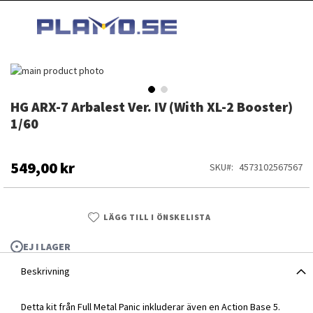
HOPPA
MI
TILL
SEARCH
INNEHÅLLET
Hoppa
till
slutet
HG ARX-7 Arbalest Ver. IV (With XL-2 Booster)
Hoppa
av
till
1/60
bildgalleriet
början
av
bildgalleriet
549,00 kr
SKU
4573102567567
LÄGG TILL I ÖNSKELISTA
EJ I LAGER
Beskrivning
HG ARX-7 Arbalest Ver. IV (With XL-2 Booster) 1/60
Detta kit från Full Metal Panic inkluderar även en Action Base 5.