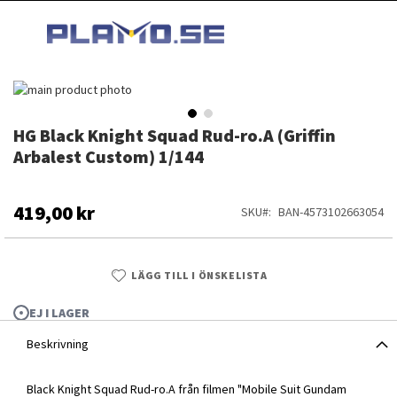
HOPPA
MI
TILL
SEARCH
INNEHÅLLET
Hoppa
till
slutet
HG Black Knight Squad Rud-ro.A (Griffin
Hoppa
av
till
Arbalest Custom) 1/144
bildgalleriet
början
av
bildgalleriet
419,00 kr
SKU
BAN-4573102663054
LÄGG TILL I ÖNSKELISTA
EJ I LAGER
Beskrivning
HG Black Knight Squad Rud-ro.A (Griffin Arbalest Custom) 1/144
Black Knight Squad Rud-ro.A från filmen "Mobile Suit Gundam