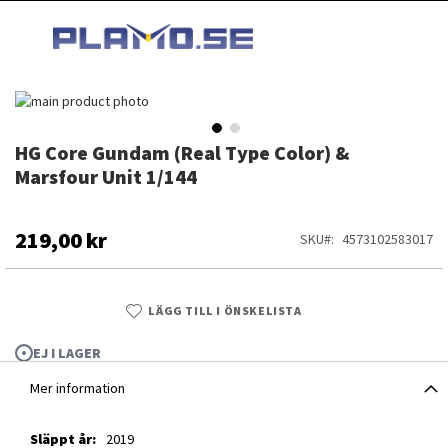
HOPPA
MI
TILL
SEARCH
INNEHÅLLET
Hoppa
till
slutet
HG Core Gundam (Real Type Color) &
Hoppa
av
till
Marsfour Unit 1/144
bildgalleriet
början
av
bildgalleriet
219,00 kr
SKU
4573102583017
LÄGG TILL I ÖNSKELISTA
EJ I LAGER
Mer information
HG Core Gundam (Real Type Color) & Marsfour Unit 1/144
Mer
2019