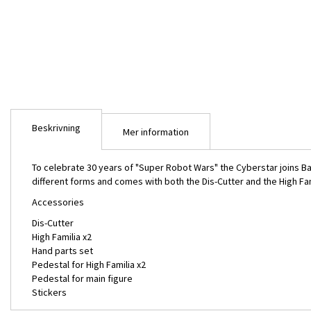
bildgalleriet
Beskrivning
Mer information
To celebrate 30 years of "Super Robot Wars" the Cyberstar joins Band
different forms and comes with both the Dis-Cutter and the High Fami
Accessories
Dis-Cutter
High Familia x2
Hand parts set
Pedestal for High Familia x2
Pedestal for main figure
HG Cybaster
Stickers