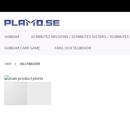
HOPPA
TILL
INNEHÅLLET
GUNDAM
30 MINUTES MISSIONS / 30 MINUTES SISTERS / 30 MINUTES
GUNDAM CARD GAME
FÄRG OCH TILLBEHÖR
HEM
HG CYBASTER
Hoppa
till
slutet
av
bildgalleriet
Hoppa
till
början
av