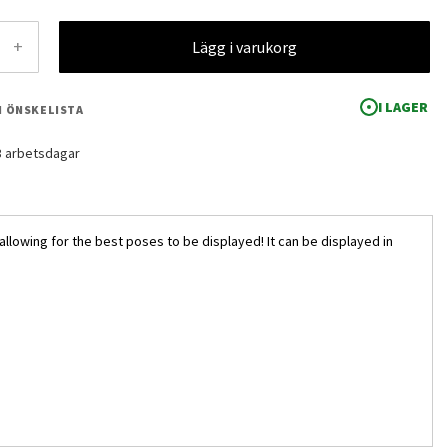
+
Lägg i varukorg
I LAGER
 I ÖNSKELISTA
-3 arbetsdagar
allowing for the best poses to be displayed! It can be displayed in
HG Cybaster