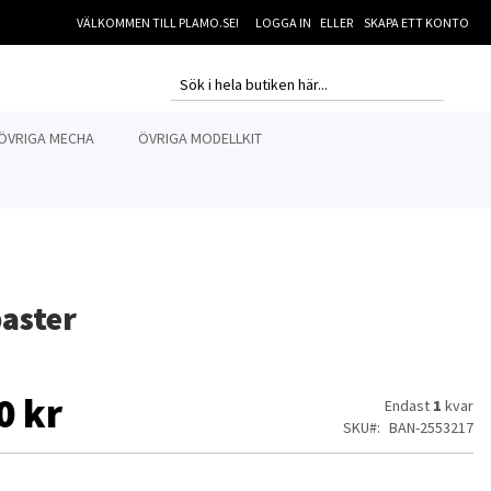
VÄLKOMMEN TILL PLAMO.SE!
LOGGA IN
SKAPA ETT KONTO
MI
SEARCH
SEARCH
ÖVRIGA MECHA
ÖVRIGA MODELLKIT
aster
0 kr
Endast
1
kvar
SKU
BAN-2553217