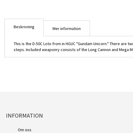
bildgalleriet
Beskrivning
Mer information
This is the D-50C Loto from in HGUC "Gundam Unicorn." There are tw
steps. Included weaponry consists of the Long Cannon and Mega Ma
INFORMATION
HG D-50C Loto Twin Set 
Om oss