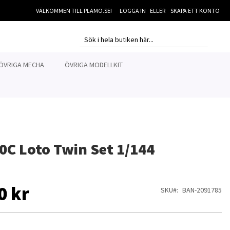
VÄLKOMMEN TILL PLAMO.SE!
LOGGA IN
SKAPA ETT KONTO
MI
SEARCH
SEARCH
ÖVRIGA MECHA
ÖVRIGA MODELLKIT
0C Loto Twin Set 1/144
0 kr
SKU
BAN-2091785