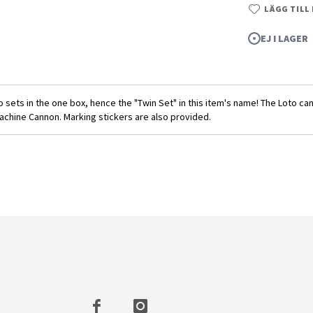
LÄGG TILL
EJ I LAGER
o sets in the one box, hence the "Twin Set" in this item's name! The Loto 
chine Cannon. Marking stickers are also provided.
1/144