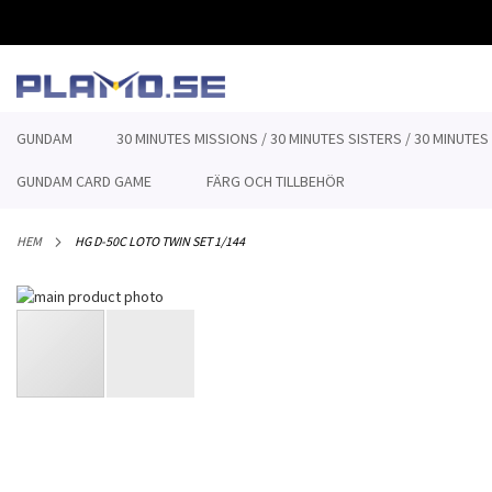
HOPPA
TILL
INNEHÅLLET
GUNDAM
30 MINUTES MISSIONS / 30 MINUTES SISTERS / 30 MINUTES
GUNDAM CARD GAME
FÄRG OCH TILLBEHÖR
HEM
HG D-50C LOTO TWIN SET 1/144
Hoppa
till
slutet
av
bildgalleriet
Hoppa
till
början
av