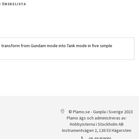
 I ÖNSKELISTA
can transform from Gundam mode into Tank mode in five simple
© Plamo.se - Gunpla i Sverige 2023
Plamo ägs och administreras av:
Hobbyisterna i Stockholm AB
HG D-50C Loto Twin Set 1/144
Instrumentvägen 2, 126 53 Hägersten
08-68459091