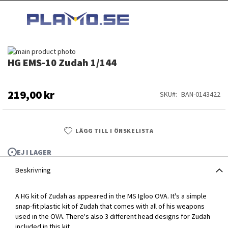
HOPPA
MI
TILL
SEARCH
INNEHÅLLET
Hoppa
HG EMS-10 Zudah 1/144
till
Hoppa
slutet
till
av
början
bildgalleriet
av
219,00 kr
SKU
BAN-0143422
bildgalleriet
LÄGG TILL I ÖNSKELISTA
EJ I LAGER
Beskrivning
A HG kit of Zudah as appeared in the MS Igloo OVA. It's a simple
snap-fit plastic kit of Zudah that comes with all of his weapons
used in the OVA. There's also 3 different head designs for Zudah
HG EMS-10 Zudah 1/144
included in this kit.