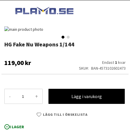
HOPPA
MI
TILL
SEARCH
INNEHÅLLET
Hoppa
till
slutet
HG Fake Nu Weapons 1/144
Hoppa
av
till
bildgalleriet
början
av
119,00 kr
Endast
1
kvar
bildgalleriet
SKU
BAN-4573102602473
-
+
Lägg i varukorg
LÄGG TILL I ÖNSKELISTA
HG Fake Nu Weapons 1/144
I LAGER