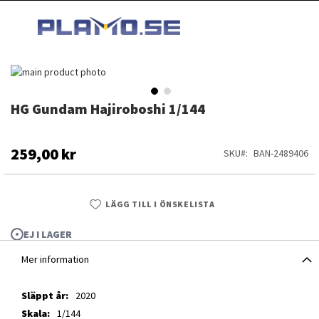
HOPPA
MI
TILL
SEARCH
INNEHÅLLET
Hoppa
till
slutet
HG Gundam Hajiroboshi 1/144
Hoppa
av
till
bildgalleriet
början
av
259,00 kr
SKU
BAN-2489406
bildgalleriet
LÄGG TILL I ÖNSKELISTA
EJ I LAGER
Mer information
Mer
2020
HG Gundam Hajiroboshi 1/144
information
1/144