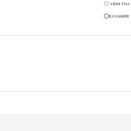
LÄGG TILL
EJ I LAGER
ze 1/144