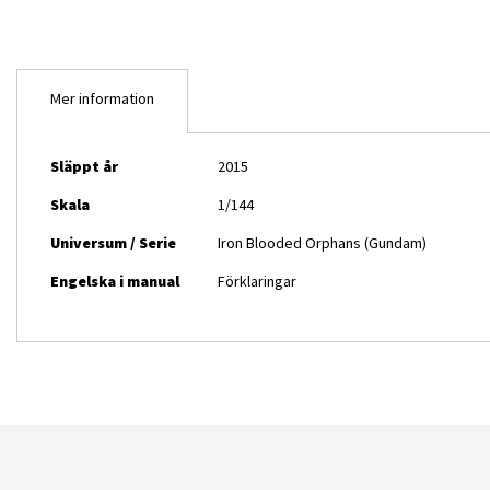
Mer information
Mer
Släppt år
2015
information
Skala
1/144
Universum / Serie
Iron Blooded Orphans (Gundam)
Engelska i manual
Förklaringar
HG McGillis’s Schwalbe Gra