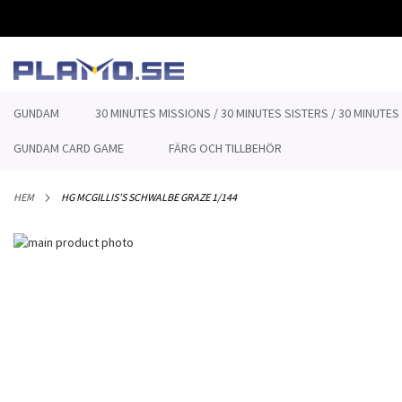
HOPPA
TILL
INNEHÅLLET
GUNDAM
30 MINUTES MISSIONS / 30 MINUTES SISTERS / 30 MINUTES
GUNDAM CARD GAME
FÄRG OCH TILLBEHÖR
HEM
HG MCGILLIS’S SCHWALBE GRAZE 1/144
Hoppa
till
Hoppa
slutet
till
av
början
bildgalleriet
av
bildgalleriet