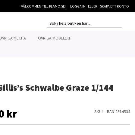
VÄLKOMMEN TILL PLAMO.SE!
LOGGA IN
SKAPA ETT KONTO
MI
SEARCH
SEARCH
ÖVRIGA MECHA
ÖVRIGA MODELLKIT
illis’s Schwalbe Graze 1/144
0 kr
SKU
BAN-2314534