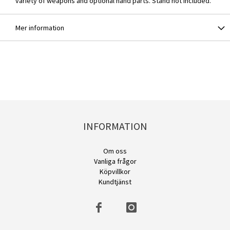
variety of weapons and optional hand parts. Stand not included.
Mer information
INFORMATION
Om oss
Vanliga frågor
Köpvillkor
Kundtjänst