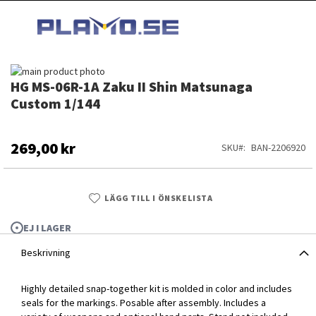
HOPPA
MI
TILL
SEARCH
INNEHÅLLET
Hoppa
HG MS-06R-1A Zaku II Shin Matsunaga
till
Hoppa
slutet
till
Custom 1/144
av
början
bildgalleriet
av
bildgalleriet
269,00 kr
SKU
BAN-2206920
LÄGG TILL I ÖNSKELISTA
EJ I LAGER
Beskrivning
Highly detailed snap-together kit is molded in color and includes
seals for the markings. Posable after assembly. Includes a
HG MS-06R-1A Zaku II Shin Matsunaga Custom 1/144