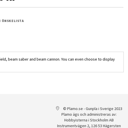
 I ÖNSKELISTA
shield, beam saber and beam cannon. You can even choose to display
© Plamo.se - Gunpla i Sverige 2023
Plamo ägs och administreras av:
HG MSZ-006A1 Zeta Plus (Unicorn Ver.) 1/144
Hobbyisterna i Stockholm AB
Instrumentvägen 2, 126 53 Hägersten