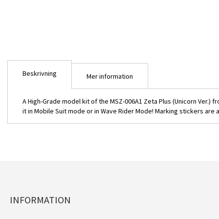
bildgalleriet
Beskrivning
Mer information
A High-Grade model kit of the MSZ-006A1 Zeta Plus (Unicorn Ver.) 
it in Mobile Suit mode or in Wave Rider Mode! Marking stickers are 
INFORMATION
HG MSZ-006A1 Zeta Plus (Unicorn