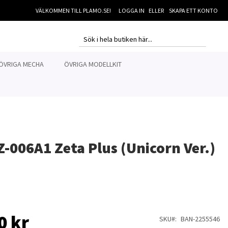
VÄLKOMMEN TILL PLAMO.SE!
LOGGA IN
SKAPA ETT KONTO
MI
SEARCH
SEARCH
ÖVRIGA MECHA
ÖVRIGA MODELLKIT
-006A1 Zeta Plus (Unicorn Ver.)
0 kr
SKU
BAN-2255546