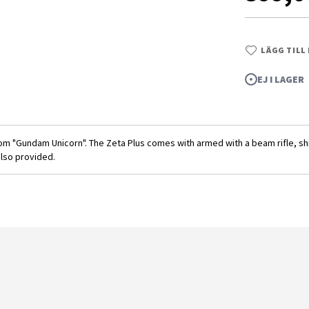
LÄGG TILL
EJ I LAGER
from "Gundam Unicorn". The Zeta Plus comes with armed with a beam rifle, 
also provided.
 Ver.) 1/144