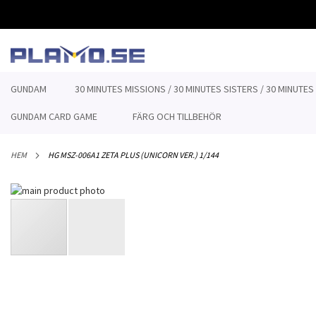
HOPPA
TILL
INNEHÅLLET
GUNDAM
30 MINUTES MISSIONS / 30 MINUTES SISTERS / 30 MINUTES
GUNDAM CARD GAME
FÄRG OCH TILLBEHÖR
HEM
HG MSZ-006A1 ZETA PLUS (UNICORN VER.) 1/144
Hoppa
till
slutet
av
bildgalleriet
Hoppa
till
början
av