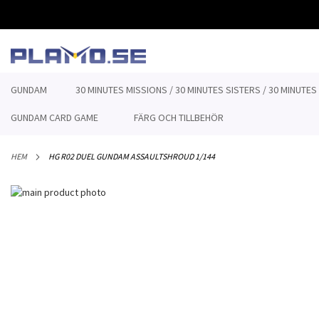
HOPPA
TILL
INNEHÅLLET
GUNDAM
30 MINUTES MISSIONS / 30 MINUTES SISTERS / 30 MINUTES
GUNDAM CARD GAME
FÄRG OCH TILLBEHÖR
HEM
HG R02 DUEL GUNDAM ASSAULTSHROUD 1/144
Hoppa
till
Hoppa
slutet
till
av
början
bildgalleriet
av
bildgalleriet