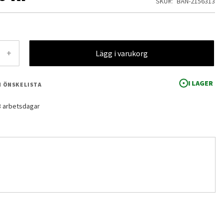
SKU
BAN-2156313
+
Lägg i varukorg
I LAGER
 I ÖNSKELISTA
-3 arbetsdagar