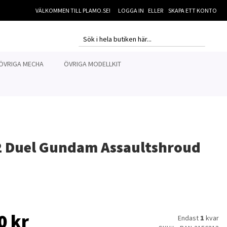
VÄLKOMMEN TILL PLAMO.SE!
LOGGA IN
SKAPA ETT KONTO
MI
SEARCH
SEARCH
ÖVRIGA MECHA
ÖVRIGA MODELLKIT
 Duel Gundam Assaultshroud
0 kr
Endast
1
kvar