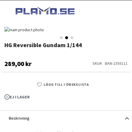
HOPPA
MI
TILL
SEARCH
INNEHÅLLET
Hoppa
till
slutet
HG Reversible Gundam 1/144
Hoppa
av
till
bildgalleriet
början
av
289,00 kr
SKU
BAN-2393111
bildgalleriet
LÄGG TILL I ÖNSKELISTA
EJ I LAGER
Beskrivning
HG Reversible Gundam 1/144