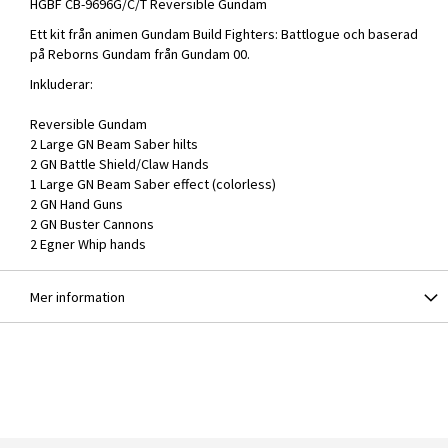
HGBF CB-9696G/C/T Reversible Gundam
Ett kit från animen Gundam Build Fighters: Battlogue och baserad
på
Reborns Gundam
från Gundam 00.
Inkluderar:
Reversible Gundam
2 Large GN Beam Saber hilts
2 GN Battle Shield/Claw Hands
1 Large GN Beam Saber effect (colorless)
2 GN Hand Guns
2 GN Buster Cannons
2 Egner Whip hands
Mer information