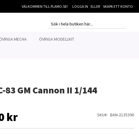
VÄLKOMMEN TILL PLAMO.SE!
LOGGA IN
SKAPA ETT KONTO
MI
SEARCH
SEARCH
ÖVRIGA MECHA
ÖVRIGA MODELLKIT
-83 GM Cannon II 1/144
0 kr
SKU
BAN-2135390