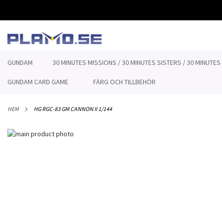
HOPPA
TILL
INNEHÅLLET
GUNDAM
30 MINUTES MISSIONS / 30 MINUTES SISTERS / 30 MINUTES
GUNDAM CARD GAME
FÄRG OCH TILLBEHÖR
HEM
HG RGC-83 GM CANNON II 1/144
Hoppa
till
Hoppa
slutet
till
av
början
bildgalleriet
av
bildgalleriet