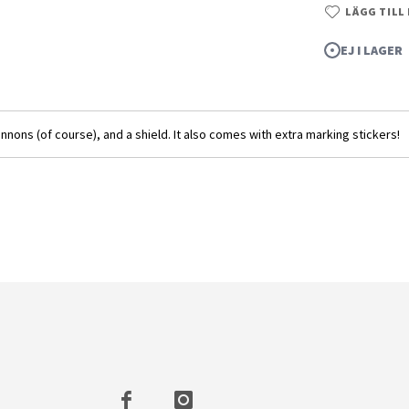
LÄGG TILL
EJ I LAGER
ons (of course), and a shield. It also comes with extra marking stickers!
1/144