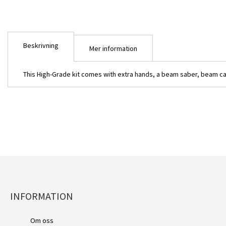
Beskrivning
Mer information
This High-Grade kit comes with extra hands, a beam saber, beam cann
INFORMATION
HG RGC-83 GM Cannon II 
Om oss