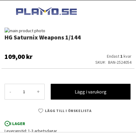
HOPPA
MI
TILL
SEARCH
INNEHÅLLET
Hoppa
HG Saturnix Weapons 1/144
till
Hoppa
slutet
till
av
början
bildgalleriet
av
109,00 kr
Endast
1
kvar
bildgalleriet
SKU
BAN-2524054
-
+
Lägg i varukorg
LÄGG TILL I ÖNSKELISTA
I LAGER
HG Saturnix Weapons 1/144
Leveranstid: 1-3 arbetsdagar