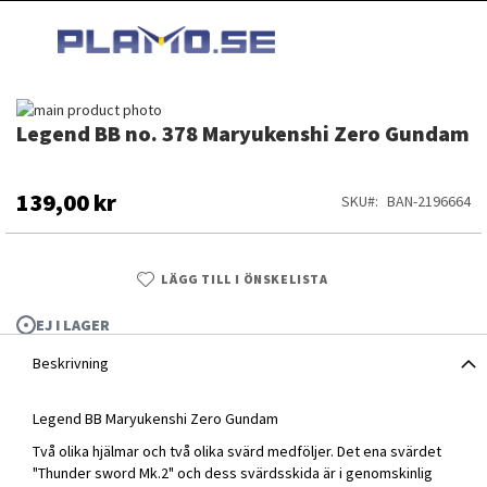
HOPPA
MI
TILL
SEARCH
INNEHÅLLET
Hoppa
Legend BB no. 378 Maryukenshi Zero Gundam
till
Hoppa
slutet
till
av
början
bildgalleriet
av
139,00 kr
SKU
BAN-2196664
bildgalleriet
LÄGG TILL I ÖNSKELISTA
EJ I LAGER
Beskrivning
Legend BB Maryukenshi Zero Gundam
Två olika hjälmar och två olika svärd medföljer. Det ena svärdet
Legend BB no. 378 Maryukenshi Zero Gundam
"Thunder sword Mk.2" och dess svärdsskida är i genomskinlig