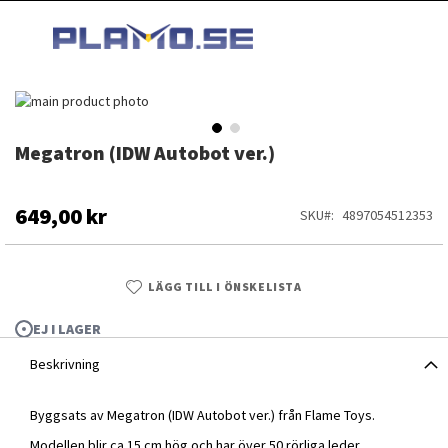
HOPPA
MI
TILL
SEARCH
INNEHÅLLET
Hoppa
till
slutet
Megatron (IDW Autobot ver.)
Hoppa
av
till
bildgalleriet
början
av
649,00 kr
SKU
4897054512353
bildgalleriet
LÄGG TILL I ÖNSKELISTA
EJ I LAGER
Beskrivning
Byggsats av Megatron (IDW Autobot ver.) från Flame Toys.
Megatron (IDW Autobot ver.)
Modellen blir ca 15 cm hög och har över 50 rörliga leder.