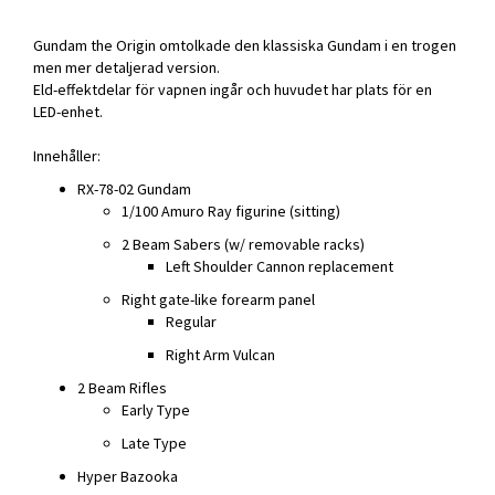
Gundam the Origin omtolkade den klassiska Gundam i en trogen
men mer detaljerad version.
Eld-effektdelar för vapnen ingår och huvudet har plats för en
LED-enhet.
Innehåller:
RX-78-02 Gundam
1/100 Amuro Ray figurine (sitting)
2 Beam Sabers (w/ removable racks)
Left Shoulder Cannon replacement
Right gate-like forearm panel
Regular
Right Arm Vulcan
2 Beam Rifles
Early Type
Late Type
Hyper Bazooka