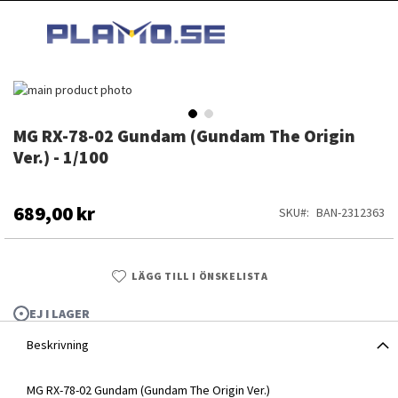
HOPPA
MI
TILL
SEARCH
INNEHÅLLET
Hoppa
till
slutet
MG RX-78-02 Gundam (Gundam The Origin
Hoppa
av
till
Ver.) - 1/100
bildgalleriet
början
av
bildgalleriet
689,00 kr
SKU
BAN-2312363
LÄGG TILL I ÖNSKELISTA
EJ I LAGER
Beskrivning
MG RX-78-02 Gundam (Gundam The Origin Ver.) - 1/100
MG RX-78-02 Gundam (Gundam The Origin Ver.)