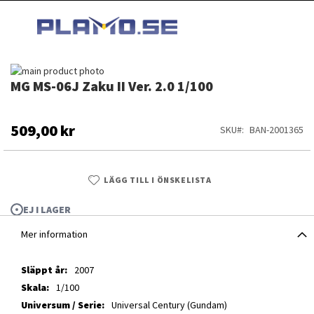
HOPPA
MI
TILL
SEARCH
INNEHÅLLET
Hoppa
MG MS-06J Zaku II Ver. 2.0 1/100
till
Hoppa
slutet
till
av
början
bildgalleriet
av
509,00 kr
SKU
BAN-2001365
bildgalleriet
LÄGG TILL I ÖNSKELISTA
EJ I LAGER
Mer information
Mer
2007
information
1/100
MG MS-06J Zaku II Ver. 2.0 1/100
Universal Century (Gundam)