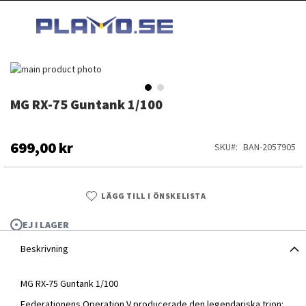
HOPPA
MI
TILL
SEARCH
INNEHÅLLET
Hoppa
till
slutet
MG RX-75 Guntank 1/100
Hoppa
av
till
bildgalleriet
början
av
699,00 kr
SKU
BAN-2057905
bildgalleriet
LÄGG TILL I ÖNSKELISTA
EJ I LAGER
Beskrivning
MG RX-75 Guntank 1/100
MG RX-75 Guntank 1/100
Federationens Operation V producerade den legendariska trion: