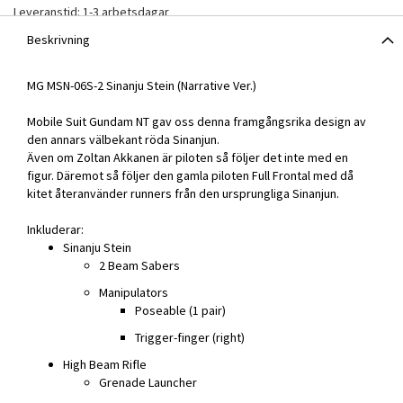
Leveranstid: 1-3 arbetsdagar
Beskrivning
MG MSN-06S-2 Sinanju Stein (Narrative Ver.)
Mobile Suit Gundam NT gav oss denna framgångsrika design av
den annars välbekant röda Sinanjun.
Även om Zoltan Akkanen är piloten så följer det inte med en
figur. Däremot så följer den gamla piloten Full Frontal med då
kitet återanvänder runners från den ursprungliga Sinanjun.
Inkluderar:
Sinanju Stein
2 Beam Sabers
Manipulators
Poseable (1 pair)
Trigger-finger (right)
High Beam Rifle
Grenade Launcher