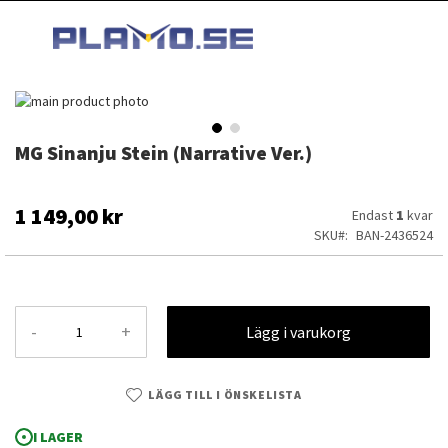
HOPPA
MI
TILL
SEARCH
INNEHÅLLET
Hoppa
till
slutet
MG Sinanju Stein (Narrative Ver.)
Hoppa
av
till
bildgalleriet
början
av
1 149,00 kr
Endast
1
kvar
bildgalleriet
SKU
BAN-2436524
-
+
Lägg i varukorg
LÄGG TILL I ÖNSKELISTA
MG Sinanju Stein (Narrative Ver.)
I LAGER