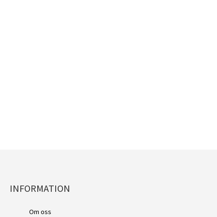
INFORMATION
Mikazuki Augus, Figure-ri
Om oss