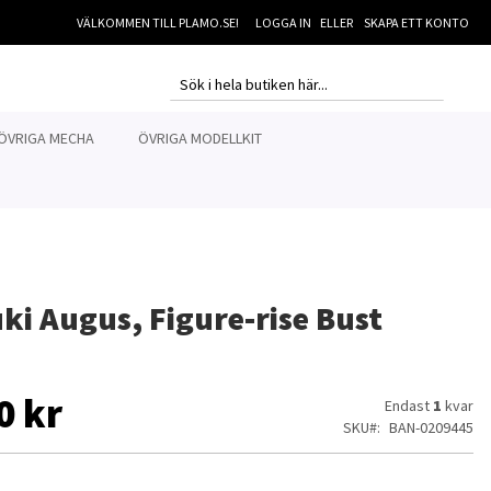
VÄLKOMMEN TILL PLAMO.SE!
LOGGA IN
SKAPA ETT KONTO
MI
SEARCH
SEARCH
ÖVRIGA MECHA
ÖVRIGA MODELLKIT
ki Augus, Figure-rise Bust
0 kr
Endast
1
kvar
SKU
BAN-0209445