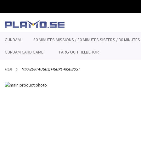
HOPPA
TILL
INNEHÅLLET
GUNDAM
30 MINUTES MISSIONS / 30 MINUTES SISTERS / 30 MINUTES
GUNDAM CARD GAME
FÄRG OCH TILLBEHÖR
HEM
MIKAZUKI AUGUS, FIGURE-RISE BUST
Hoppa
till
Hoppa
slutet
till
av
början
bildgalleriet
av
bildgalleriet