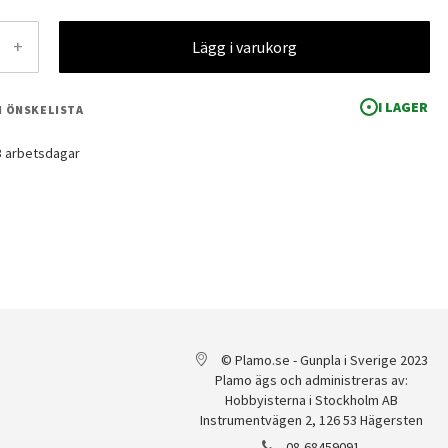
+
Lägg i varukorg
I LAGER
 I ÖNSKELISTA
-3 arbetsdagar
© Plamo.se - Gunpla i Sverige 2023
Plamo ägs och administreras av:
Hobbyisterna i Stockholm AB
Instrumentvägen 2, 126 53 Hägersten
08-68459091