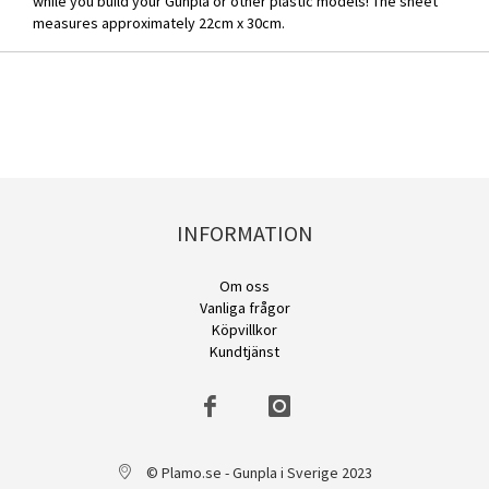
while you build your Gunpla or other plastic models! The sheet
measures approximately 22cm x 30cm.
INFORMATION
Om oss
Vanliga frågor
Köpvillkor
Kundtjänst
© Plamo.se - Gunpla i Sverige 2023