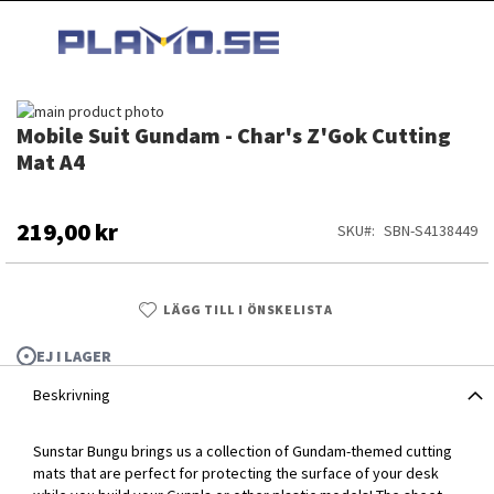
HOPPA
MI
TILL
SEARCH
INNEHÅLLET
Hoppa
Mobile Suit Gundam - Char's Z'Gok Cutting
till
Hoppa
slutet
till
Mat A4
av
början
bildgalleriet
av
bildgalleriet
219,00 kr
SKU
SBN-S4138449
LÄGG TILL I ÖNSKELISTA
EJ I LAGER
Beskrivning
Sunstar Bungu brings us a collection of Gundam-themed cutting
mats that are perfect for protecting the surface of your desk
Mobile Suit Gundam - Char's Z'Gok Cutting Mat A4