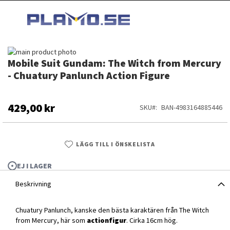
HOPPA
MI
TILL
SEARCH
INNEHÅLLET
Hoppa
Mobile Suit Gundam: The Witch from Mercury
till
Hoppa
slutet
till
- Chuatury Panlunch Action Figure
av
början
bildgalleriet
av
bildgalleriet
429,00 kr
SKU
BAN-4983164885446
LÄGG TILL I ÖNSKELISTA
EJ I LAGER
Beskrivning
Mobile Suit Gundam: The Witch from Mercury - Chuatury Panlunch
Chuatury Panlunch, kanske den bästa karaktären från The Witch
from Mercury, här som
actionfigur
Action Figure
. Cirka 16cm hög.